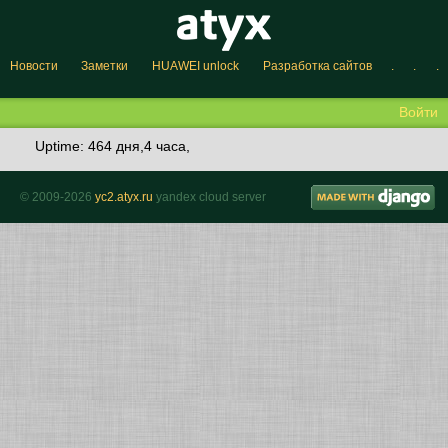
Новости
Заметки
HUAWEI unlock
Разработка сайтов
.
.
.
Войти
Uptime: 464 дня,4 часа,
© 2009-2026
yc2.atyx.ru
yandex cloud server